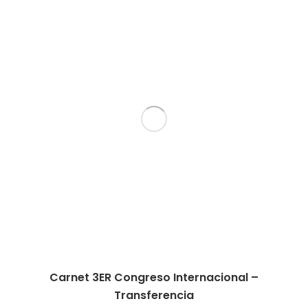
desde
$4,990.00
hasta
$6,200.00
Carnet 3ER Congreso Internacional –
Transferencia