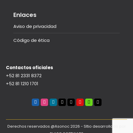
Enlaces
Aviso de privacidad
Código de ética
Contactos oficiales
+52 81 2331 8372
+52 81 1210 1701
Instagram
Linkedin
Threads
You
Spotify
Tiktok
tube
Derechos reservados @Asonoc 2026 - SItio desarrollado por