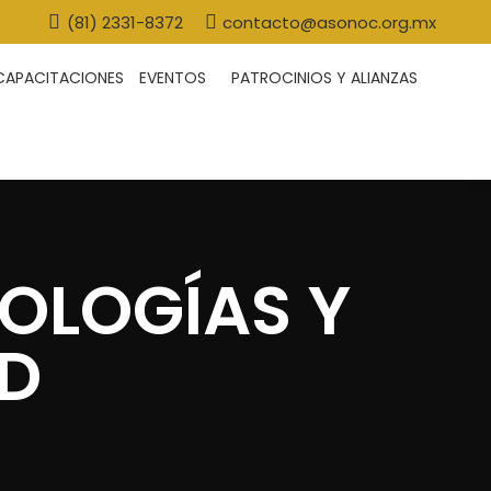
(81) 2331-8372
contacto@asonoc.org.mx
CAPACITACIONES
EVENTOS
PATROCINIOS Y ALIANZAS
OLOGÍAS Y
AD