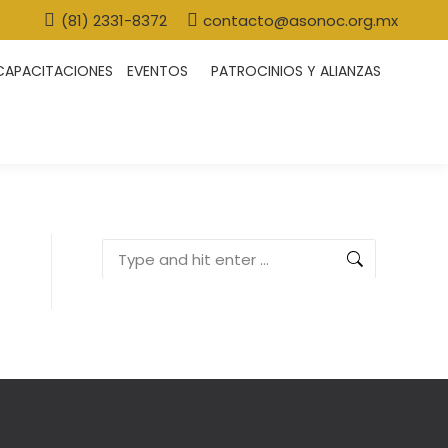
(81) 2331-8372
contacto@asonoc.org.mx
CAPACITACIONES
EVENTOS
PATROCINIOS Y ALIANZAS
Search: