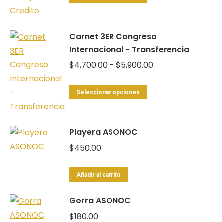
producto
desde
tiene
$4,990.00
Carnet 3ER Congreso
múltiples
hasta
Internacional - Transferencia
variantes.
$6,200.00
Las
Rango
$
4,700.00
-
$
5,900.00
opciones
de
Este
se
precios:
Seleccionar opciones
producto
pueden
desde
tiene
elegir
$4,700.00
Playera ASONOC
múltiples
en
hasta
variantes.
$
450.00
la
$5,900.00
Las
página
opciones
de
Añadir al carrito
se
producto
Gorra ASONOC
pueden
elegir
$
180.00