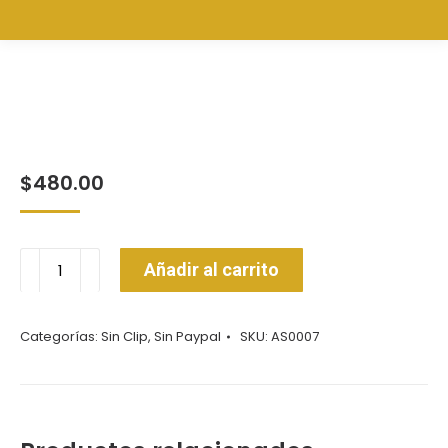
$
480.00
Sudadera
Añadir al carrito
ASONOC
cantidad
Categorías:
Sin Clip
,
Sin Paypal
SKU:
AS0007