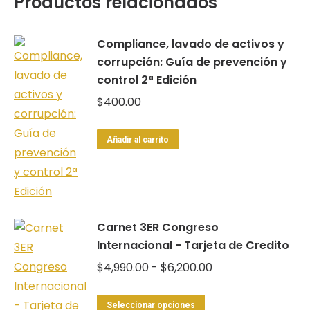
Productos relacionados
Compliance, lavado de activos y
corrupción: Guía de prevención y
control 2ª Edición
$
400.00
Añadir al carrito
Carnet 3ER Congreso
Internacional - Tarjeta de Credito
Rango
$
4,990.00
-
$
6,200.00
de
Este
precios:
Seleccionar opciones