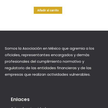
en
la
Añadir al carrito
página
de
producto
Somos la Asociación en México que agremia a los
oficiales, representantes encargados y demás
profesionales del cumplimiento normativo y
regulatorio de las entidades financieras y de las
empresas que realizan actividades vulnerables.
Enlaces