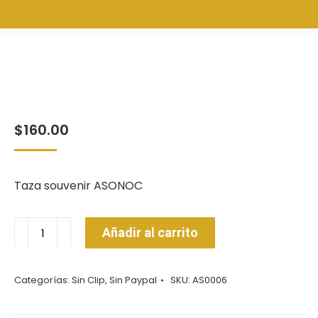
$
160.00
Taza souvenir ASONOC
Tazas
Añadir al carrito
ASONOC
cantidad
Categorías:
Sin Clip
,
Sin Paypal
SKU:
AS0006