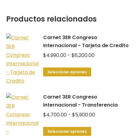
Productos relacionados
Carnet 3ER Congreso
Internacional - Tarjeta de Credito
Rango
$
4,990.00
-
$
6,200.00
de
Este
precios:
Seleccionar opciones
producto
desde
tiene
$4,990.00
Carnet 3ER Congreso
múltiples
hasta
Internacional - Transferencia
variantes.
$6,200.00
Las
Rango
$
4,700.00
-
$
5,900.00
opciones
de
Este
se
precios:
Seleccionar opciones