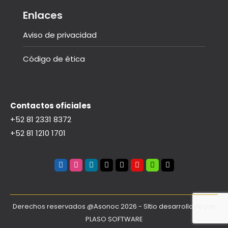
Enlaces
Aviso de privacidad
Código de ética
Contactos oficiales
+52 81 2331 8372
+52 81 1210 1701
Instagram
Linkedin
Threads
You
Spotify
Tiktok
tube
Derechos reservados @Asonoc 2026 - SItio desarrollado por
PLASO SOFTWARE