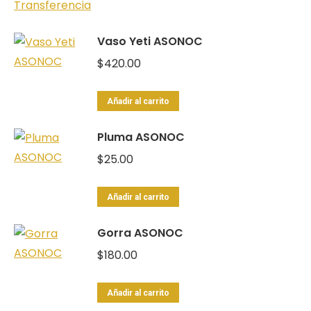
producto
pueden
desde
tiene
elegir
$4,700.00
Vaso Yeti ASONOC
múltiples
en
hasta
variantes.
$
420.00
la
$5,900.00
Las
página
opciones
de
Añadir al carrito
se
producto
Pluma ASONOC
pueden
elegir
$
25.00
en
la
Añadir al carrito
página
Gorra ASONOC
de
$
180.00
producto
Añadir al carrito