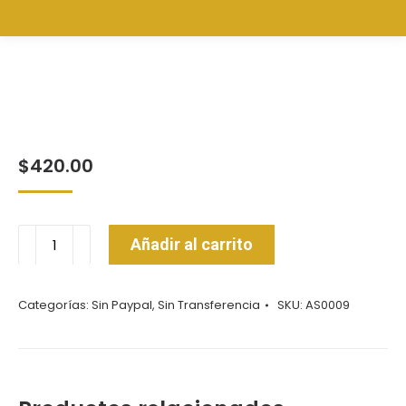
$
420.00
Vaso
Añadir al carrito
Yeti
ASONOC
Categorías:
Sin Paypal
,
Sin Transferencia
SKU:
AS0009
cantidad